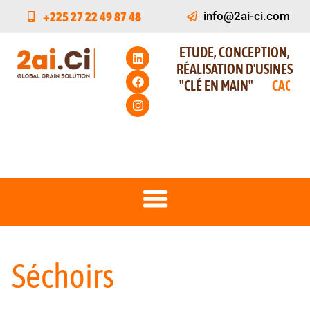
+225 27 22 49 87 48
info@2ai-ci.com
ETUDE, CONCEPTION,
RÉALISATION D'USINES
"CLÉ EN MAIN"
C
A
C
A
O
Séchoirs