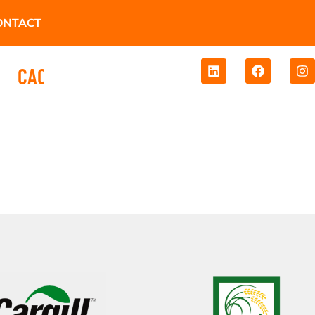
info@2ai-ci.com
+225 27 22 49 87 48
ONTACT
C
A
C
A
O